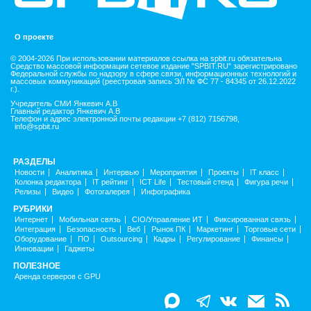
О проекте
© 2004-2026 При использовании материалов ссылка на spbit.ru обязательна
Средство массовой информации сетевое издание "SPBIT.RU" зарегистрировано
Федеральной службы по надзору в сфере связи, информационных технологий и
массовых коммуникаций (реестровая запись ЭЛ № ФС 77 - 84345 от 26.12.2022
г.).
Учредитель СМИ Янкевич А.В
Главный редактор Янкевич А.В
Телефон и адрес электронной почты редакции +7 (812) 7156798,
info@spbit.ru
РАЗДЕЛЫ
Новости
Аналитика
Интервью
Мероприятия
Проекты
IT класс
Колонка редактора
IT рейтинг
ICT Life
Тестовый стенд
Фигура речи
Релизы
Видео
Фотогалерея
Инфографика
РУБРИКИ
Интернет
Мобильная связь
CIO/Управление ИТ
Фиксированная связь
Интеграция
Безопасность
Веб
Рынок ПК
Маркетинг
Торговые сети
Оборудование
ПО
Outsourcing
Кадры
Регулирование
Финансы
Инновации
Гаджеты
ПОЛЕЗНОЕ
Аренда серверов с GPU