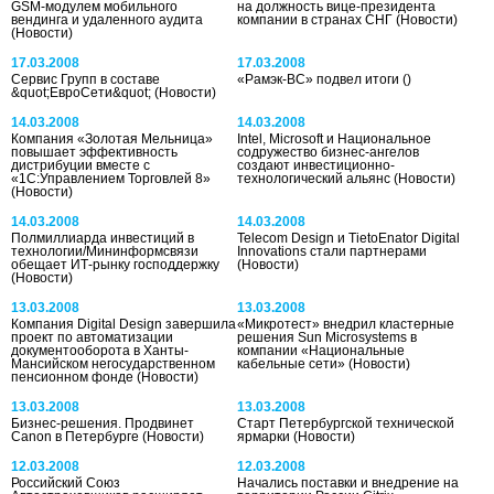
GSM-модулем мобильного
на должность вице-президента
вендинга и удаленного аудита
компании в странах СНГ
(Новости)
(Новости)
17.03.2008
17.03.2008
Сервис Групп в составе
«Рамэк-ВС» подвел итоги
()
&quot;ЕвроСети&quot;
(Новости)
14.03.2008
14.03.2008
Компания «Золотая Мельница»
Intel, Microsoft и Национальное
повышает эффективность
содружество бизнес-ангелов
дистрибуции вместе с
создают инвестиционно-
«1С:Управлением Торговлей 8»
технологический альянс
(Новости)
(Новости)
14.03.2008
14.03.2008
Полмиллиарда инвестиций в
Telecom Design и TietoEnator Digital
технологии/Мининформсвязи
Innovations стали партнерами
обещает ИТ-рынку господдержку
(Новости)
(Новости)
13.03.2008
13.03.2008
Компания Digital Design завершила
«Микротест» внедрил кластерные
проект по автоматизации
решения Sun Microsystems в
документооборота в Ханты-
компании «Национальные
Мансийском негосударственном
кабельные сети»
(Новости)
пенсионном фонде
(Новости)
13.03.2008
13.03.2008
Бизнес-решения. Продвинет
Старт Петербургской технической
Canon в Петербурге
(Новости)
ярмарки
(Новости)
12.03.2008
12.03.2008
Российский Союз
Начались поставки и внедрение на