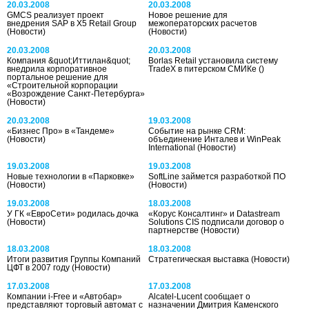
20.03.2008
20.03.2008
GMCS реализует проект
Новое решение для
внедрения SAP в X5 Retail Group
межоператорских расчетов
(Новости)
(Новости)
20.03.2008
20.03.2008
Компания &quot;Иттилан&quot;
Borlas Retail установила систему
внедрила корпоративное
TradeX в питерском СМИКе
()
портальное решение для
«Строительной корпорации
«Возрождение Санкт-Петербурга»
(Новости)
20.03.2008
19.03.2008
«Бизнес Про» в «Тандеме»
Событие на рынке CRM:
(Новости)
объединение Инталев и WinPeak
International
(Новости)
19.03.2008
19.03.2008
Новые технологии в «Парковке»
SoftLine займется разработкой ПО
(Новости)
(Новости)
19.03.2008
18.03.2008
У ГК «ЕвроСети» родилась дочка
«Корус Консалтинг» и Datastream
(Новости)
Solutions CIS подписали договор о
партнерстве
(Новости)
18.03.2008
18.03.2008
Итоги развития Группы Компаний
Стратегическая выставка
(Новости)
ЦФТ в 2007 году
(Новости)
17.03.2008
17.03.2008
Компании i-Free и «Автобар»
Alcatel-Lucent сообщает о
представляют торговый автомат с
назначении Дмитрия Каменского