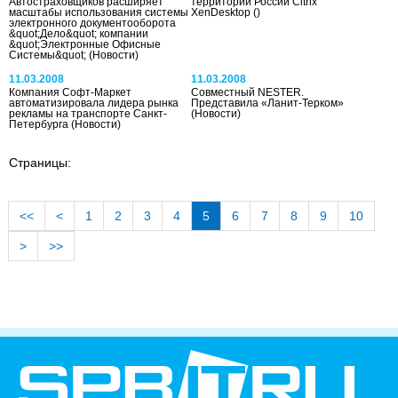
Автостраховщиков расширяет
территории России Citrix
масштабы использования системы
XenDesktop
()
электронного документооборота
&quot;Дело&quot; компании
&quot;Электронные Офисные
Системы&quot;
(Новости)
11.03.2008
11.03.2008
Компания Софт-Маркет
Совместный NESTER.
автоматизировала лидера рынка
Представила «Ланит-Терком»
рекламы на транспорте Санкт-
(Новости)
Петербурга
(Новости)
Страницы:
<<
<
1
2
3
4
5
6
7
8
9
10
>
>>