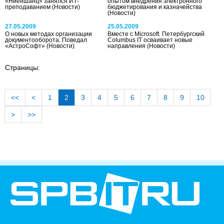
«Ниеншанц» занялся ИТ-
опытом внедрения электронного
преподаванием
(Новости)
бюджетирования и казначейства
(Новости)
27.05.2009
25.05.2009
О новых методах организации
Вместе с Microsoft. Петербургский
документооборота. Поведал
Columbus IT осваивает новые
«АстроСофт»
(Новости)
направления
(Новости)
Страницы:
<<
<
1
2
3
4
5
6
7
8
9
10
>
>>