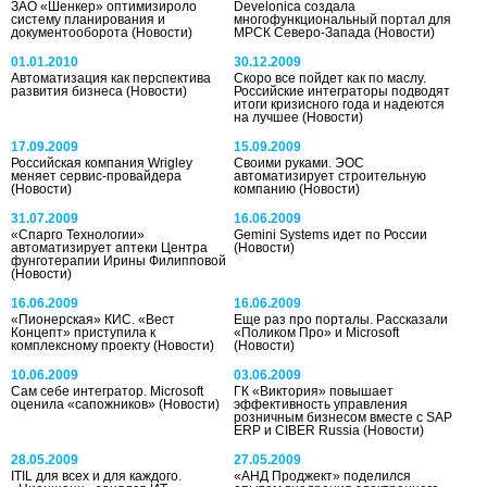
ЗАО «Шенкер» оптимизироло
Develonica создала
систему планирования и
многофункциональный портал для
документооборота
(Новости)
МРСК Северо-Запада
(Новости)
01.01.2010
30.12.2009
Автоматизация как перспектива
Скоро все пойдет как по маслу.
развития бизнеса
(Новости)
Российские интеграторы подводят
итоги кризисного года и надеются
на лучшее
(Новости)
17.09.2009
15.09.2009
Российская компания Wrigley
Своими руками. ЭОС
меняет сервис-провайдера
автоматизирует строительную
(Новости)
компанию
(Новости)
31.07.2009
16.06.2009
«Спарго Технологии»
Gemini Systems идет по России
автоматизирует аптеки Центра
(Новости)
фунготерапии Ирины Филипповой
(Новости)
16.06.2009
16.06.2009
«Пионерская» КИС. «Вест
Еще раз про порталы. Рассказали
Концепт» приступила к
«Поликом Про» и Microsoft
комплексному проекту
(Новости)
(Новости)
10.06.2009
03.06.2009
Сам себе интегратор. Microsoft
ГК «Виктория» повышает
оценила «сапожников»
(Новости)
эффективность управления
розничным бизнесом вместе с SAP
ERP и CIBER Russia
(Новости)
28.05.2009
27.05.2009
ITIL для всех и для каждого.
«АНД Проджект» поделился