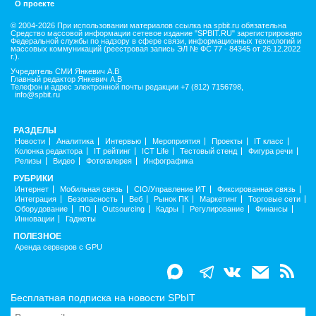
О проекте
© 2004-2026 При использовании материалов ссылка на spbit.ru обязательна
Средство массовой информации сетевое издание "SPBIT.RU" зарегистрировано
Федеральной службы по надзору в сфере связи, информационных технологий и
массовых коммуникаций (реестровая запись ЭЛ № ФС 77 - 84345 от 26.12.2022
г.).
Учредитель СМИ Янкевич А.В
Главный редактор Янкевич А.В
Телефон и адрес электронной почты редакции +7 (812) 7156798,
info@spbit.ru
РАЗДЕЛЫ
Новости
Аналитика
Интервью
Мероприятия
Проекты
IT класс
Колонка редактора
IT рейтинг
ICT Life
Тестовый стенд
Фигура речи
Релизы
Видео
Фотогалерея
Инфографика
РУБРИКИ
Интернет
Мобильная связь
CIO/Управление ИТ
Фиксированная связь
Интеграция
Безопасность
Веб
Рынок ПК
Маркетинг
Торговые сети
Оборудование
ПО
Outsourcing
Кадры
Регулирование
Финансы
Инновации
Гаджеты
ПОЛЕЗНОЕ
Аренда серверов с GPU
Бесплатная подписка на новости SPbIT