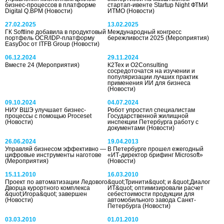
бизнес-процессов в платформе
стартап-ивенте Startup Night ФТМИ
Digital Q.BPM
(Новости)
ИТМО
(Новости)
27.02.2025
13.02.2025
ГК Softline добавила в продуктовый
Международный конгресс
портфель OCR/IDP-платформу
бережливости 2025
(Мероприятия)
EasyDoc от ITFB Group
(Новости)
06.12.2024
29.11.2024
Вместе 24
(Мероприятия)
К2Тех и O2Consulting
сосредоточатся на изучении и
популяризации лучших практик
применения ИИ для бизнеса
(Новости)
09.10.2024
04.07.2024
НИУ ВШЭ улучшает бизнес-
Робот упростил специалистам
процессы с помощью Proceset
Государственной жилищной
(Новости)
инспекции Петербурга работу с
документами
(Новости)
26.06.2024
19.04.2013
Управляй бизнесом эффективно —
В Петербурге прошел ежегодный
цифровые инструменты наготове
«ИТ-директор брифинг Microsoft»
(Мероприятия)
(Новости)
15.11.2010
16.03.2010
Проект по автоматизации Ледового
&quot;Тринити&quot; и &quot;Диалог
Дворца курортного комплекса
ИТ&quot; оптимизировали расчет
&quot;Игора&quot; завершен
себестоимости продукции для
(Новости)
автомобильного завода Санкт-
Петербурга
(Новости)
03.03.2010
01.01.2010