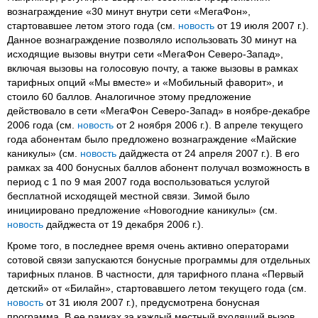
вознаграждение «30 минут внутри сети «МегаФон»,
стартовавшее летом этого года (см.
новость
от 19 июля 2007 г.).
Данное вознаграждение позволяло использовать 30 минут на
исходящие вызовы внутри сети «МегаФон Северо-Запад»,
включая вызовы на голосовую почту, а также вызовы в рамках
тарифных опций «Мы вместе» и «Мобильный фаворит», и
стоило 60 баллов. Аналогичное этому предложение
действовало в сети «МегаФон Северо-Запад» в ноябре-декабре
2006 года (см.
новость
от 2 ноября 2006 г.). В апреле текущего
года абонентам было предложено вознаграждение «Майские
каникулы» (см.
новость
дайджеста от 24 апреля 2007 г.). В его
рамках за 400 бонусных баллов абонент получал возможность в
период с 1 по 9 мая 2007 года воспользоваться услугой
бесплатной исходящей местной связи. Зимой было
инициировано предложение «Новогодние каникулы» (см.
новость
дайджеста от 19 декабря 2006 г.).
Кроме того, в последнее время очень активно операторами
сотовой связи запускаются бонусные программы для отдельных
тарифных планов. В частности, для тарифного плана «Первый
детский» от «Билайн», стартовавшего летом текущего года (см.
новость
от 31 июля 2007 г.), предусмотрена бонусная
программа. В ее рамках за каждый местный входящий вызов