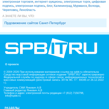
электронная торговля
,
интернет-аукционы
,
электронные торги
,
цифровая
подпись
,
электронная подпись
,
блог
,
Калининград
,
Мурманск
,
Вологда
,
Череповец
,
Ленобласть
А ЗНАЕТЕ ЛИ ВЫ, ЧТО:
Прдовижение сайтов Санкт-Петербург
О проекте
© 2004-2026 При использовании материалов ссылка на spbit.ru обязательна
Средство массовой информации сетевое издание "SPBIT.RU" зарегистрировано
Федеральной службы по надзору в сфере связи, информационных технологий и
массовых коммуникаций (реестровая запись ЭЛ № ФС 77 - 84345 от 26.12.2022
г.).
Учредитель СМИ Янкевич А.В
Главный редактор Янкевич А.В
Телефон и адрес электронной почты редакции +7 (812) 7156798,
info@spbit.ru
РАЗДЕЛЫ