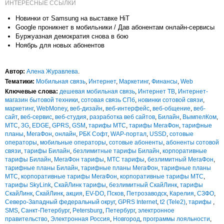
ИНТЕРЕСНЫЕ ССЫЛКИ
Новинки от Samsung на выставке HiT
Google проникнет в мобильники / Дав абонентам онлайн-сервисы
Буржуазная демократия снова в бою
Ноябрь для новых абонентов
Автор:
Алена Журавлева
.
Тематики:
Мобильная связь
,
Интернет
,
Маркетинг
,
Финансы
,
Web
Ключевые слова:
дешевая мобильная связь
,
Интернет ТВ
,
Интернет-
магазин бытовой техники
,
сотовая связь СПб
,
новинки сотовой связи
,
маркетинг
,
WebMoney
,
веб-дизайн
,
веб-интерфейс
,
веб-общение
,
веб-
сайт
,
веб-сервис
,
веб-студия
,
разработка веб сайтов
,
Билайн
,
ВымпелКом
,
МТС
,
3G
,
EDGE
,
GPRS
,
GSM
,
тарифы МТС
,
тарифы МегаФон
,
тарифные
планы
,
МегаФон
,
онлайн
,
РБК Софт
,
WAP-портал
,
USSD
,
сотовые
операторы
,
мобильные операторы
,
сотовые абоненты
,
абоненты сотовой
связи
,
тарифы Билайн
,
безлимитные тарифы Билайн
,
корпоративные
тарифы Билайн
,
МегаФон тарифы
,
МТС тарифы
,
безлимитный МегаФон
,
тарифные планы Билайн
,
тарифные планы МегаФон
,
тарифные планы
МТС
,
корпоративные тарифы МегаФон
,
корпоративные тарифы МТС
,
тарифы SkyLink
,
СкайЛинк тарифы
,
безлимитный СкайЛинк
,
тарифы
СкайЛинк
,
СкайЛинк
,
акция
,
EV-DO
,
Псков
,
Петрозаводск
,
Карелия
,
СЗФО
,
Северо-Западный федеральный округ
,
GPRS Internet
,
t2 (Tele2)
,
тарифы
,
SMS
,
Санкт-Петербург
,
Petersburg
,
Петербург
,
электронное
правительство
,
Электронная Россия
,
Новгород
,
программы лояльности
,