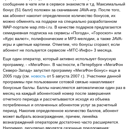
сообщение в чате или в сервисе знакомств и т.д. Максимальный
бонус (51 балл) положен за скачивание JAVA-игр. После того,
как абонент накопит определенное количество бонусов, их
можно обменять на подарки на специально разработанном
WAP-портале wap.mts-i.ru. В качестве подарков предлагаются
семидневная подписка на сервисы «Погода», «Гороскоп» или
«Курс валют», полифонические и MP3-мелодии, а также JAVA-
игры и цветные картинки. Отметим, что бонусы сгорают, если
абонент не пользуется сервисом «МТС-Инфо» 3 месяца.
Еще один оператор, который активно использует бонусную
программу, - «МегаФон». В частности, в Петербурге «МегаФон
Северо-Запад» запустил программу «МегаФон-Бонус» еще в
2005 году (см.
новость
от 5 августа 2007 г.). Участники данной
программы при пользовании сотовой связью накапливают
бонусные баллы. Баллы начисляются автоматически один раз в
месяц на каждый абонентский номер после завершения
отчетного периода и рассчитываются исходя из объема
потребленных и оплаченных абонентом услуг за расчетный
период. Накопив определенное количество баллов, абонент
может выбрать вознаграждение, причем, линейка
вознаграждений оператором достаточно часто расширяется.
Например, регулярно вводятся сезонные предложения: