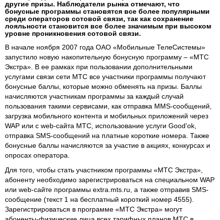
другие призы. Наблюдатели рынка отмечают, что
бонусные программы становятся все более популярными
среди операторов сотовой связи, так как сохранение
лояльности становится все более значимым при высоком
уровне проникновения сотовой связи.
В начале ноября 2007 года ОАО «Мобильные ТелеСистемы»
запустило новую накопительную бонусную программу – «МТС
Экстра». В ее рамках при пользовании дополнительными
услугами связи сети МТС все участники программы получают
бонусные баллы, которые можно обменять на призы. Баллы
начисляются участникам программы за каждый случай
пользования такими сервисами, как отправка MMS-сообщений,
загрузка мобильного контента и мобильных приложений через
WAP или с web-сайта МТС, использование услуги Good’ok,
отправка SMS-сообщений на платные короткие номера. Также
бонусные баллы начисляются за участие в акциях, конкурсах и
опросах оператора.
Для того, чтобы стать участником программы «МТС Экстра»,
абоненту необходимо зарегистрироваться на специальном WAP
или web-сайте программы extra.mts.ru, а также отправив SMS-
сообщение (текст 1 на бесплатный короткий номер 4555).
Зарегистрироваться в программе «МТС Экстра» могут
абоненты-физические лица всех тарифных планов МТС в