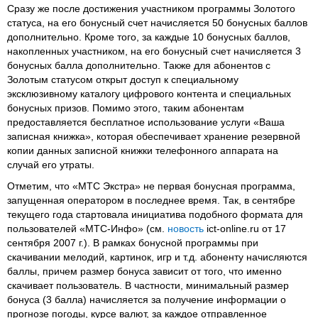
Сразу же после достижения участником программы Золотого
статуса, на его бонусный счет начисляется 50 бонусных баллов
дополнительно. Кроме того, за каждые 10 бонусных баллов,
накопленных участником, на его бонусный счет начисляется 3
бонусных балла дополнительно. Также для абонентов с
Золотым статусом открыт доступ к специальному
эксклюзивному каталогу цифрового контента и специальных
бонусных призов. Помимо этого, таким абонентам
предоставляется бесплатное использование услуги «Ваша
записная книжка», которая обеспечивает хранение резервной
копии данных записной книжки телефонного аппарата на
случай его утраты.
Отметим, что «МТС Экстра» не первая бонусная программа,
запущенная оператором в последнее время. Так, в сентябре
текущего года стартовала инициатива подобного формата для
пользователей «МТС-Инфо» (см.
новость
ict-online.ru от 17
сентября 2007 г.). В рамках бонусной программы при
скачивании мелодий, картинок, игр и т.д. абоненту начисляются
баллы, причем размер бонуса зависит от того, что именно
скачивает пользователь. В частности, минимальный размер
бонуса (3 балла) начисляется за получение информации о
прогнозе погоды, курсе валют, за каждое отправленное