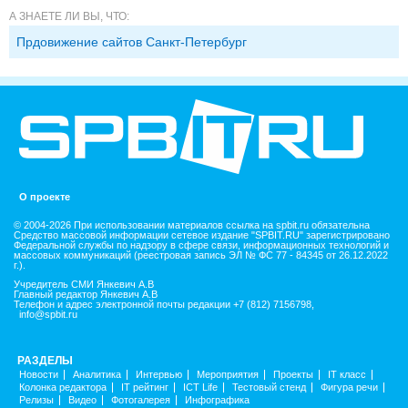
А ЗНАЕТЕ ЛИ ВЫ, ЧТО:
Прдовижение сайтов Санкт-Петербург
О проекте
© 2004-2026 При использовании материалов ссылка на spbit.ru обязательна
Средство массовой информации сетевое издание "SPBIT.RU" зарегистрировано
Федеральной службы по надзору в сфере связи, информационных технологий и
массовых коммуникаций (реестровая запись ЭЛ № ФС 77 - 84345 от 26.12.2022
г.).
Учредитель СМИ Янкевич А.В
Главный редактор Янкевич А.В
Телефон и адрес электронной почты редакции +7 (812) 7156798,
info@spbit.ru
РАЗДЕЛЫ
Новости
Аналитика
Интервью
Мероприятия
Проекты
IT класс
Колонка редактора
IT рейтинг
ICT Life
Тестовый стенд
Фигура речи
Релизы
Видео
Фотогалерея
Инфографика