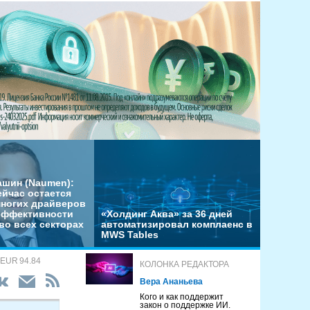
ашин (Naumen):
ейчас остается
многих драйверов
эффективности
«Холдинг Аква» за 36 дней
во всех секторах
автоматизировал комплаенс в
MWS Tables
 EUR 94.84
КОЛОНКА РЕДАКТОРА
Вера Ананьева
Кого и как поддержит
закон о поддержке ИИ.