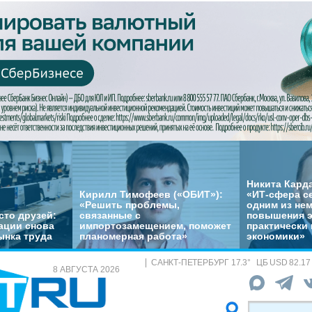
Никита Кард
Кирилл Тимофеев («ОБИТ»):
«ИТ-сфера с
«Решить проблемы,
одним из не
сто друзей:
связанные с
повышения 
ации снова
импортозамещением, поможет
практически 
ынка труда
планомерная работа»
экономики»
САНКТ-ПЕТЕРБУРГ
17.3
°
ЦБ
USD 82.17
8 АВГУСТА 2026