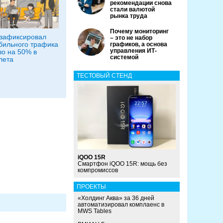
рекомендации снова
стали валютой
рынка труда
Почему мониторинг
зафиксировал
– это не набор
бильного трафика
графиков, а основа
управления ИТ-
во на 50% в
системой
лета
ТЕСТОВЫЙ СТЕНД
iQOO 15R
Смартфон iQOO 15R: мощь без
компромиссов
ПРОЕКТЫ
«Холдинг Аква» за 36 дней
автоматизировал комплаенс в
MWS Tables