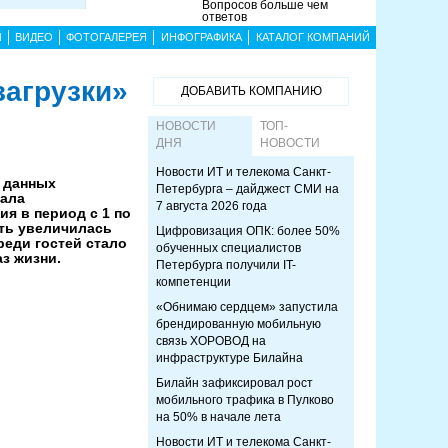
Вопросов больше чем
ответов
Ы
ВИДЕО
ФОТОГАЛЕРЕЯ
ИНФОГРАФИКА
КАТАЛОГ КОМПАНИЙ
загрузки»
ДОБАВИТЬ КОМПАНИЮ
НОВОСТИ
ТОП-
ДНЯ
НОВОСТИ
Новости ИТ и телекома Санкт-
 данных
Петербурга – дайджест СМИ на
ала
7 августа 2026 года
ия в период с 1 по
еть увеличилась
Цифровизация ОПК: более 50%
реди гостей стало
обученных специалистов
з жизни.
Петербурга получили IT-
компетенции
«Обнимаю сердцем» запустила
брендированную мобильную
связь ХОРОВОД на
инфраструктуре Билайна
Билайн зафиксировал рост
мобильного трафика в Пулково
на 50% в начале лета
Новости ИТ и телекома Санкт-