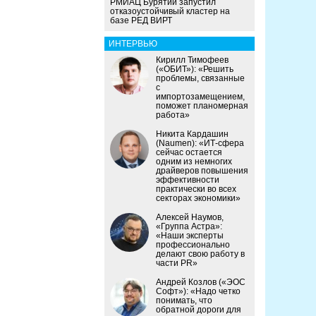
РМИАЦ Бурятии запустил
отказоустойчивый кластер на
базе РЕД ВИРТ
ИНТЕРВЬЮ
Кирилл Тимофеев
(«ОБИТ»): «Решить
проблемы, связанные
с
импортозамещением,
поможет планомерная
работа»
Никита Кардашин
(Naumen): «ИТ-сфера
сейчас остается
одним из немногих
драйверов повышения
эффективности
практически во всех
секторах экономики»
Алексей Наумов,
«Группа Астра»:
«Наши эксперты
профессионально
делают свою работу в
части PR»
Андрей Козлов («ЭОС
Софт»): «Надо четко
понимать, что
обратной дороги для