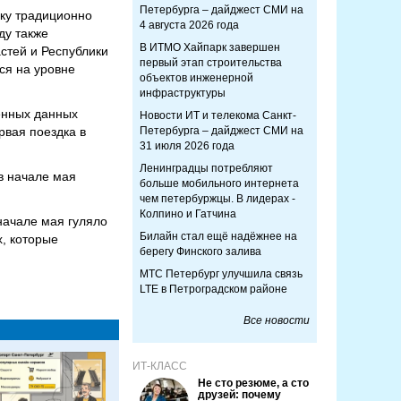
Петербурга – дайджест СМИ на
ику традиционно
4 августа 2026 года
ду также
В ИТМО Хайпарк завершен
астей и Республики
первый этап строительства
лся на уровне
объектов инженерной
инфраструктуры
ченных данных
Новости ИТ и телекома Санкт-
рвая поездка в
Петербурга – дайджест СМИ на
31 июля 2026 года
Ленинградцы потребляют
в начале мая
больше мобильного интернета
чем петербуржцы. В лидерах -
Колпино и Гатчина
начале мая гуляло
Билайн стал ещё надёжнее на
х, которые
берегу Финского залива
МТС Петербург улучшила связь
LTE в Петроградском районе
Все новости
ИТ-КЛАСС
Не сто резюме, а сто
друзей: почему