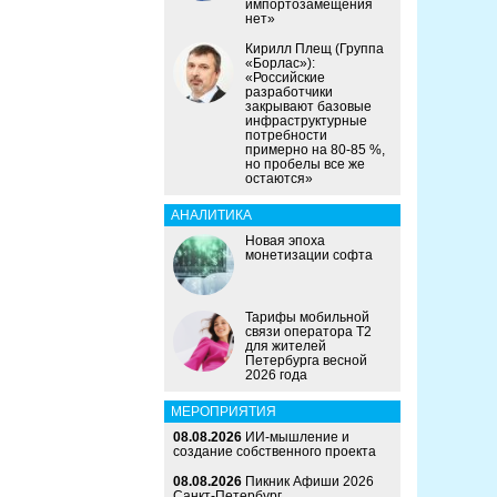
импортозамещения
нет»
Кирилл Плещ (Группа
«Борлас»):
«Российские
разработчики
закрывают базовые
инфраструктурные
потребности
примерно на 80-85 %,
но пробелы все же
остаются»
АНАЛИТИКА
Новая эпоха
монетизации софта
Тарифы мобильной
связи оператора Т2
для жителей
Петербурга весной
2026 года
МЕРОПРИЯТИЯ
08.08.2026
ИИ-мышление и
создание собственного проекта
08.08.2026
Пикник Афиши 2026
Санкт-Петербург