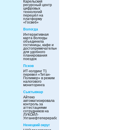
Карельский
ресурсный центр
цифровых
технологий
перешёл на
платформу
«Госвеб»
Вологда
Интерактивная
карта Вологды
объединила
гостиницы, кафе и
достопримечательности
для удобного
планирования
поездок
Псков
ИТ-холдинг Т1
перевел «Титан-
Полимер» в режим
налогового
мониторинга
Сыктывкар
Айтеко
автоматизировала
контроль за
аттестациями
сотрудников на
ЛУКОЙЛ-
Ухтанефтепереработка
Ненецкий округ