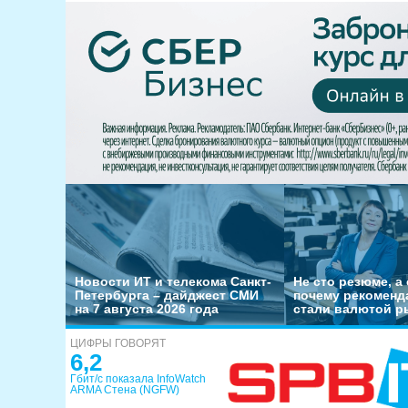
Новости ИТ и телекома Санкт-
Не сто резюме, а 
Петербурга – дайджест СМИ
почему рекоменд
на 7 августа 2026 года
стали валютой р
ЦИФРЫ ГОВОРЯТ
6,2
Гбит/с показала InfoWatch
ARMA Стена (NGFW)