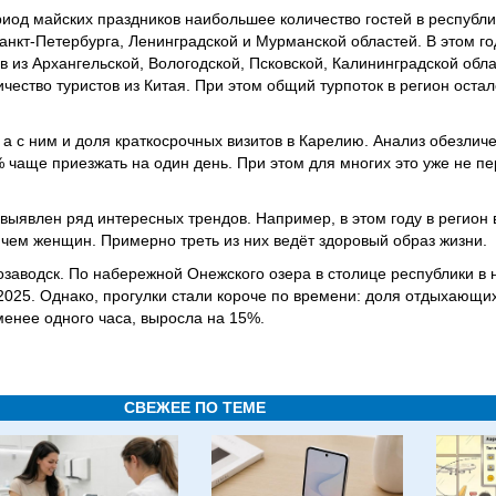
иод майских праздников наибольшее количество гостей в республ
анкт-Петербурга, Ленинградской и Мурманской областей. В этом го
в из Архангельской, Вологодской, Псковской, Калининградской обл
ичество туристов из Китая. При этом общий турпоток в регион оста
 а с ним и доля краткосрочных визитов в Карелию. Анализ обезли
0% чаще приезжать на один день. При этом для многих это уже не пе
выявлен ряд интересных трендов. Например, в этом году в регион 
чем женщин. Примерно треть из них ведёт здоровый образ жизни.
озаводск. По набережной Онежского озера в столице республики в 
 2025. Однако, прогулки стали короче по времени: доля отдыхающи
енее одного часа, выросла на 15%.
СВЕЖЕЕ ПО ТЕМЕ