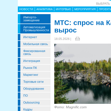
ВЫБРАТЬ
НОВОСТИ
АНАЛИТИКА
ИНТЕРВЬЮ
МЕРОПРИЯТИЯ
ПРОЕКТ
Импорто­
Замещение
МТС: спрос на К
Автоматизация
вырос
Промышленности
Интернет
18.05.2026 |
Мобильная связь
Фиксированная
связь
Интеграция
Рынок ПК
Маркетинг
Торговые сети
Оборудование
ПО
Outsourcing
Фото: Magnific.com
Кадры