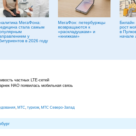
налитика МегаФона:
МегаФон: петербуржцы
Билайн 
едицина стала самым
возвращаются к
рост мо
опулярным
«раскладушкам» и
в Пулко
аправлением у
«книжкам»
начале 
битуриентов в 2026 году
чивость частных LTE-сетей
Варнек НАО появилась мобильная связь
едования
,
МТС
,
туризм
,
МТС Северо-Запад
рбург