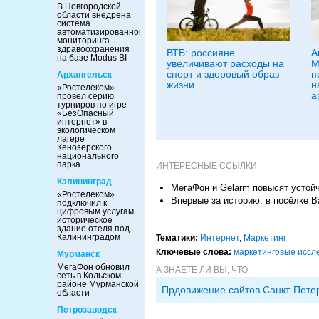
В Новгородской
области внедрена
система
автоматизированного
мониторинга
здравоохранения
ВТБ: россияне
А
на базе Modus BI
увеличивают расходы на
М
спорт и здоровый образ
п
Архангельск
жизни
н
«Ростелеком»
а
провел серию
турниров по игре
«БезОпасный
интернет» в
экологическом
лагере
Кенозерского
национального
парка
ИНТЕРЕСНЫЕ ССЫЛКИ
Калининград
МегаФон и Gelarm повысят устой
«Ростелеком»
Впервые за историю: в посёлке 
подключил к
цифровым услугам
историческое
здание отеля под
Калининградом
Тематики:
Интернет
,
Маркетинг
Ключевые слова:
маркетинговые иссл
Мурманск
МегаФон обновил
А ЗНАЕТЕ ЛИ ВЫ, ЧТО:
сеть в Кольском
районе Мурманской
Прдовижение сайтов Санкт-Пете
области
Петрозаводск