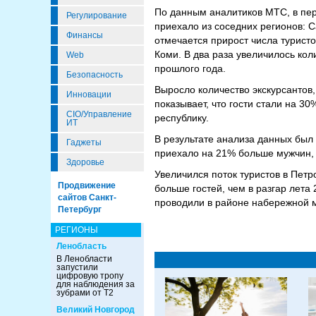
По данным аналитиков МТС, в пер
Регулирование
приехало из соседних регионов: С
Финансы
отмечается прирост числа туристо
Коми. В два раза увеличилось кол
Web
прошлого года.
Безопасность
Выросло количество экскурсантов,
Инновации
показывает, что гости стали на 3
CIO/Управление
республику.
ИТ
В результате анализа данных был 
Гаджеты
приехало на 21% больше мужчин, 
Здоровье
Увеличился поток туристов в Петр
Продвижение
больше гостей, чем в разгар лета
сайтов Санкт-
проводили в районе набережной м
Петербург
РЕГИОНЫ
Ленобласть
В Ленобласти
запустили
цифровую тропу
для наблюдения за
зубрами от Т2
Великий Новгород