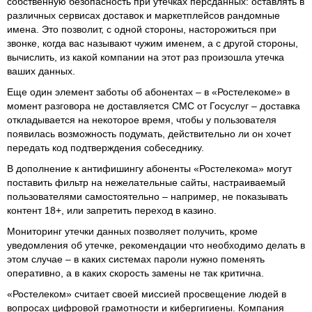
собственную безопасность при утечках персданных: оставлять в
различных сервисах доставок и маркетплейсов рандомные
имена. Это позволит, с одной стороны, насторожиться при
звонке, когда вас называют чужим именем, а с другой стороны,
вычислить, из какой компании на этот раз произошла утечка
ваших данных.
Еще один элемент заботы об абонентах – в «Ростелекоме» в
момент разговора не доставляется СМС от Госуслуг – доставка
откладывается на некоторое время, чтобы у пользователя
появилась возможность подумать, действительно ли он хочет
передать код подтверждения собеседнику.
В дополнение к антифишингу абоненты «Ростелекома» могут
поставить фильтр на нежелательные сайты, настраиваемый
пользователями самостоятельно – например, не показывать
контент 18+, или запретить переход в казино.
Мониторинг утечки данных позволяет получить, кроме
уведомления об утечке, рекомендации что необходимо делать в
этом случае – в каких системах пароли нужно поменять
оперативно, а в каких скорость замены не так критична.
«Ростелеком» считает своей миссией просвещение людей в
вопросах цифровой грамотности и кибергигиены. Компания