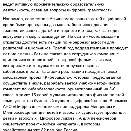
ведет активную просветительскую образовательную
деятельность, освещая вопросы цифровой грамотности.
Например, совместно с Альянсом по защите детей в цифровой
среде были проведены два масштабных исследования – о
технологии защиты детей в интернете и о том, как выглядит
виртуальный мир глазами детей. На сайте «Ростелекома» в
открытом доступе есть лекции по кибербезопасности для
родителей и школьников. Третий год подряд компания проводит
летние смены «Дети на связи» для сотрудников компании с
приграничных территорий – в игровой форме с квизами,
викторинами и конкурсами дети получают основы
киберграмотности. На стадии реализации находится также
масштабный проект «Кибершкола», который предполагается
осуществить в июле, разрабатывается учебно-методический
комплекс по кибербезопасности, ориентированный на 5-6
класс, а также 15 серий мультипликационного фильма по этой
теме, уже готов бумажный журнал «Цифровой дозор». В рамках
АНО «Цифровая экономика» при поддержке Минцифры и
Минпросвещения для детей и взрослых существует проект для
детей и взрослых «Цифровой ликбез». А для пенсионеров
существует проект «Азбука интернета», в котором
задействованы уже 82 региона России.