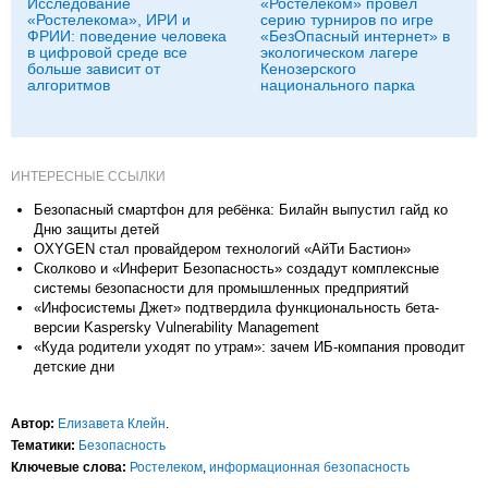
Исследование
«Ростелеком» провел
«Ростелекома», ИРИ и
серию турниров по игре
ФРИИ: поведение человека
«БезОпасный интернет» в
в цифровой среде все
экологическом лагере
больше зависит от
Кенозерского
алгоритмов
национального парка
ИНТЕРЕСНЫЕ ССЫЛКИ
Безопасный смартфон для ребёнка: Билайн выпустил гайд ко
Дню защиты детей
OXYGEN стал провайдером технологий «АйТи Бастион»
Сколково и «Инферит Безопасность» создадут комплексные
системы безопасности для промышленных предприятий
«Инфосистемы Джет» подтвердила функциональность бета-
версии Kaspersky Vulnerability Management
«Куда родители уходят по утрам»: зачем ИБ-компания проводит
детские дни
Автор:
Елизавета Клейн
.
Тематики:
Безопасность
Ключевые слова:
Ростелеком
,
информационная безопасность