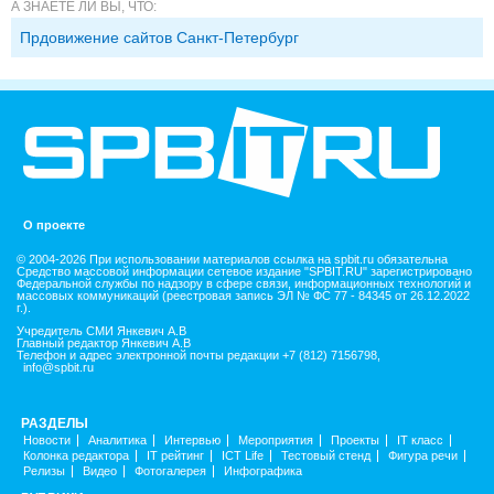
А ЗНАЕТЕ ЛИ ВЫ, ЧТО:
Прдовижение сайтов Санкт-Петербург
О проекте
© 2004-2026 При использовании материалов ссылка на spbit.ru обязательна
Средство массовой информации сетевое издание "SPBIT.RU" зарегистрировано
Федеральной службы по надзору в сфере связи, информационных технологий и
массовых коммуникаций (реестровая запись ЭЛ № ФС 77 - 84345 от 26.12.2022
г.).
Учредитель СМИ Янкевич А.В
Главный редактор Янкевич А.В
Телефон и адрес электронной почты редакции +7 (812) 7156798,
info@spbit.ru
РАЗДЕЛЫ
Новости
Аналитика
Интервью
Мероприятия
Проекты
IT класс
Колонка редактора
IT рейтинг
ICT Life
Тестовый стенд
Фигура речи
Релизы
Видео
Фотогалерея
Инфографика