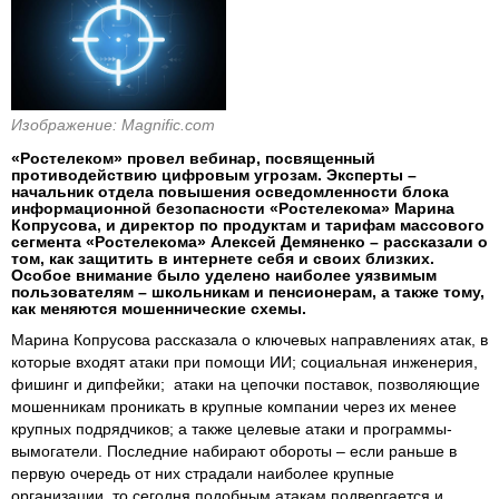
Изображение: Magnific.com
«Ростелеком» провел вебинар, посвященный
противодействию цифровым угрозам. Эксперты –
начальник отдела повышения осведомленности блока
информационной безопасности «Ростелекома» Марина
Копрусова, и директор по продуктам и тарифам массового
сегмента «Ростелекома» Алексей Демяненко – рассказали о
том, как защитить в интернете себя и своих близких.
Особое внимание было уделено наиболее уязвимым
пользователям – школьникам и пенсионерам, а также тому,
как меняются мошеннические схемы.
Марина Копрусова рассказала о ключевых направлениях атак, в
которые входят атаки при помощи ИИ; социальная инженерия,
фишинг и дипфейки; атаки на цепочки поставок, позволяющие
мошенникам проникать в крупные компании через их менее
крупных подрядчиков; а также целевые атаки и программы-
вымогатели. Последние набирают обороты – если раньше в
первую очередь от них страдали наиболее крупные
организации, то сегодня подобным атакам подвергается и