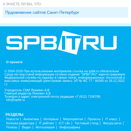
А ЗНАЕТЕ ЛИ ВЫ, ЧТО:
Прдовижение сайтов Санкт-Петербург
О проекте
© 2004-2026 При использовании материалов ссылка на spbit.ru обязательна
Средство массовой информации сетевое издание "SPBIT.RU" зарегистрировано
Федеральной службы по надзору в сфере связи, информационных технологий и
массовых коммуникаций (реестровая запись ЭЛ № ФС 77 - 84345 от 26.12.2022
г.).
Учредитель СМИ Янкевич А.В
Главный редактор Янкевич А.В
Телефон и адрес электронной почты редакции +7 (812) 7156798,
info@spbit.ru
РАЗДЕЛЫ
Новости
Аналитика
Интервью
Мероприятия
Проекты
IT класс
Колонка редактора
IT рейтинг
ICT Life
Тестовый стенд
Фигура речи
Релизы
Видео
Фотогалерея
Инфографика