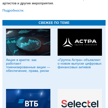
артистов и другие мероприятия.
Подробности.
СВЕЖЕЕ ПО ТЕМЕ
Акции в крипте: как
«Группа Астра» объявляет
работают
о новом выпуске цифровых
токенизированные акции —
финансовых активов
обеспечение, права, риски