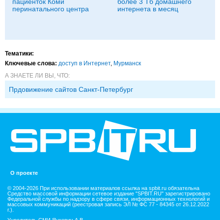
пациенток Коми
более 3 Тб домашнего
перинатального центра
интернета в месяц
Тематики:
Ключевые слова:
доступ в Интернет
,
Мурманск
А ЗНАЕТЕ ЛИ ВЫ, ЧТО:
Прдовижение сайтов Санкт-Петербург
О проекте
© 2004-2026 При использовании материалов ссылка на spbit.ru обязательна
Средство массовой информации сетевое издание "SPBIT.RU" зарегистрировано
Федеральной службы по надзору в сфере связи, информационных технологий и
массовых коммуникаций (реестровая запись ЭЛ № ФС 77 - 84345 от 26.12.2022
г.).
Учредитель СМИ Янкевич А.В