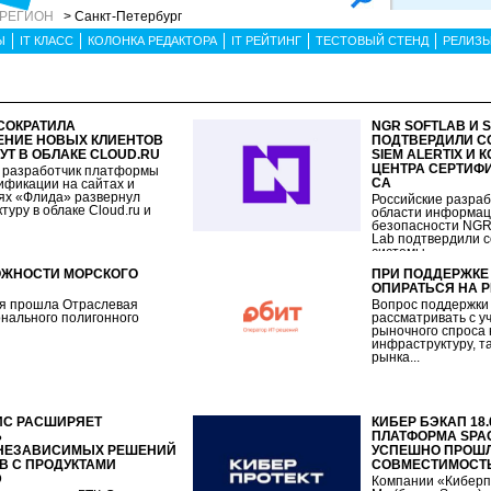
 РЕГИОН
> Санкт-Петербург
Ы
IT КЛАСС
КОЛОНКА РЕДАКТОРА
IT РЕЙТИНГ
ТЕСТОВЫЙ СТЕНД
РЕЛИЗ
СОКРАТИЛА
NGR SOFTLAB И 
НИЕ НОВЫХ КЛИЕНТОВ
ПОДТВЕРДИЛИ С
УТ В ОБЛАКЕ CLOUD.RU
SIEM ALERTIX И
ЦЕНТРА СЕРТИФ
 разработчик платформы
CA
ификации на сайтах и
ях «Флида» развернул
Российские разраб
уру в облаке Cloud.ru и
области информа
безопасности NGR 
Lab подтвердили с
системы...
ОЖНОСТИ МОРСКОГО
ПРИ ПОДДЕРЖКЕ
ОПИРАТЬСЯ НА 
ая прошла Отраслевая
Вопрос поддержки
нального полигонного
рассматривать с у
рыночного спроса 
инфраструктуру, т
рынка...
ИС РАСШИРЯЕТ
КИБЕР БЭКАП 18
Ь
ПЛАТФОРМА SPACE
НЕЗАВИСИМЫХ РЕШЕНИЙ
УСПЕШНО ПРОШЛ
В С ПРОДУКТАМИ
СОВМЕСТИМОСТ
D
Компании «Киберп