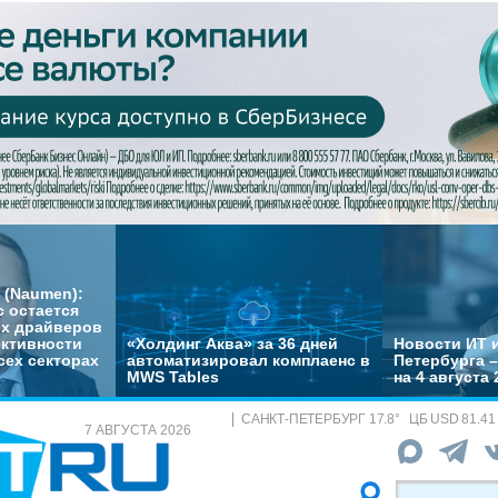
 (Naumen):
с остается
их драйверов
ктивности
«Холдинг Аква» за 36 дней
Новости ИТ и
сех секторах
автоматизировал комплаенс в
Петербурга 
MWS Tables
на 4 августа 
САНКТ-ПЕТЕРБУРГ
17.8
°
ЦБ
USD 81.41
7 АВГУСТА 2026