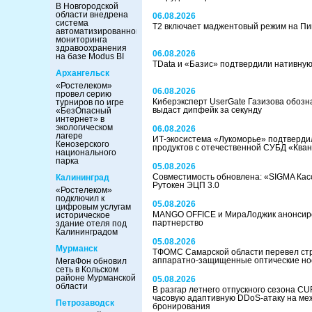
В Новгородской
области внедрена
06.08.2026
система
Т2 включает маджентовый режим на Пи
автоматизированного
мониторинга
здравоохранения
06.08.2026
на базе Modus BI
TData и «Базис» подтвердили нативну
Архангельск
«Ростелеком»
06.08.2026
провел серию
Киберэксперт UserGate Газизова обозн
турниров по игре
выдаст дипфейк за секунду
«БезОпасный
интернет» в
экологическом
06.08.2026
лагере
ИТ-экосистема «Лукоморье» подтверди
Кенозерского
продуктов с отечественной СУБД «Ква
национального
парка
05.08.2026
Совместимость обновлена: «SIGMA Кас
Калининград
Рутокен ЭЦП 3.0
«Ростелеком»
подключил к
05.08.2026
цифровым услугам
MANGO OFFICE и МираЛоджик анонсиро
историческое
партнерство
здание отеля под
Калининградом
05.08.2026
Мурманск
ТФОМС Самарской области перевел ст
аппаратно-защищенные оптические но
МегаФон обновил
сеть в Кольском
районе Мурманской
05.08.2026
области
В разгар летнего отпускного сезона C
часовую адаптивную DDoS-атаку на ме
Петрозаводск
бронирования