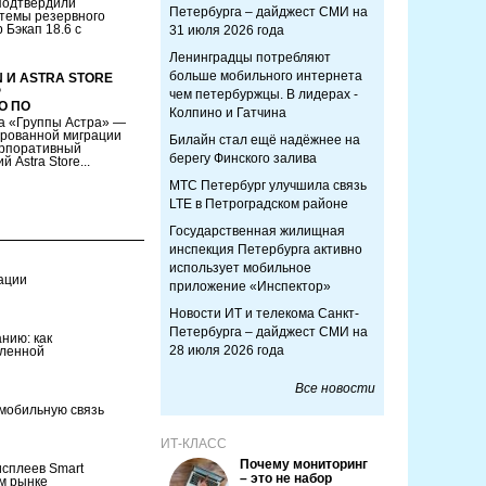
подтвердили
Петербурга – дайджест СМИ на
темы резервного
 Бэкап 18.6 с
31 июля 2026 года
Ленинградцы потребляют
больше мобильного интернета
N И ASTRA STORE
Р
чем петербуржцы. В лидерах -
О ПО
Колпино и Гатчина
а «Группы Астра» —
ированной миграции
Билайн стал ещё надёжнее на
корпоративный
берегу Финского залива
 Astra Store...
МТС Петербург улучшила связь
LTE в Петроградском районе
Государственная жилищная
инспекция Петербурга активно
использует мобильное
ации
приложение «Инспектор»
Новости ИТ и телекома Санкт-
Петербурга – дайджест СМИ на
нию: как
28 июля 2026 года
шленной
Все новости
мобильную связь
ИТ-КЛАСС
Почему мониторинг
сплеев Smart
– это не набор
ом рынке