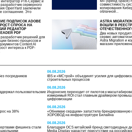
М» (бренд Space) 
интегратор РТК-Сервис и
совместимость сис
 разработчик серверного
копирования Кибер
ия OpenYard заключили
облачной...
е соглашение. Это
ИЕ ПОДПИСОК ADOBE
ASTRA MIGRATIO
РОСТ СПРОСА НА
ВОШЛИ В РЕЕСТ
ИЙ РЕДАКТОР
ОТЕЧЕСТВЕННОГ
EADER PDF
Два новых продукт
сервис автоматиз
 разработчик решений для
Astra Migration и 
ции бизнес-процессов и
магазин приложений
документов Content AI
рост интереса к PDF-
.
06.08.2026
без посредников
IBS и «МСтрой» объединят усилия для цифровиз
строительных процессов
06.08.2026
ддержал пользовательские
Индонезия переходит от пилотов к масштабирова
измеримый ROI стал главным драйвером промы
цифровизации
06.08.2026
ырос на 38%
«Обнимаю сердцем» запустила брендированную 
ХОРОВОД на инфраструктуре Билайна
06.08.2026
жертвами фишинга стали
Благодаря OCS китайский бренд светодиодных ди
 школьники
Media Display нарастит присутствие на российск