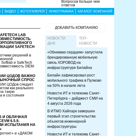
Вопросов больше чем
ответов
Ы
ВИДЕО
ФОТОГАЛЕРЕЯ
ИНФОГРАФИКА
КАТАЛОГ КОМПАНИЙ
ДОБАВИТЬ КОМПАНИЮ
SAFETECH LAB
НОВОСТИ
ТОП-
ОВМЕСТИМОСТЬ
 КОРПОРАТИВНОГО
ДНЯ
НОВОСТИ
ИКАЦИИ SAFETECH
«Обнимаю сердцем» запустила
отчики решений в
брендированную мобильную
ционной
Softlab и SafeTech
связь ХОРОВОД на
овместимость SIEM-
инфраструктуре Билайна
Билайн зафиксировал рост
 ИИ ЦОДОВ ВАЖНО
РЫНОЧНЫЙ СПРОС
мобильного трафика в Пулково
 ИИ ЦОДов следует
на 50% в начале лета
четом как реального
на такую
Новости ИТ и телекома Санкт-
ак и состояния
Петербурга – дайджест СМИ на
4 августа 2026 года
В ИТМО Хайпарк завершен
первый этап строительства
.6 И ОБЛАЧНАЯ
VM 6.5.9.
объектов инженерной
И ИСПЫТАНИЯ НА
инфраструктуры
Ь
ротект» и «ДАКОМ
Новости ИТ и телекома Санкт-