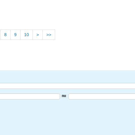
8
9
10
>
>>
по