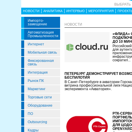
ВЫБРАТЬ
НОВОСТИ
АНАЛИТИКА
ИНТЕРВЬЮ
МЕРОПРИЯТИЯ
ПРОЕКТ
Импорто­
Замещение
НОВОСТИ
Автоматизация
«ФЛИДА» 
Промышленности
ПОДКЛЮЧЕ
ДО 10 МИН
Интернет
Российский
для аутент
Мобильная связь
приложени
инфраструкт
сократил...
Фиксированная
связь
Интеграция
ПЕТЕРБУРГ ДЕМОНСТРИРУЕТ ВОЗМ
БЕСПИЛОТИЯ
Рынок ПК
В Санкт-Петербурге в акватории Горск
витрина профессиональной лиги Нацио
Маркетинг
эксперимента «Акватория».
Торговые сети
Оборудование
РТК-СЕРВ
ПО
ПОРТФЕЛ
ИМПОРТО
Outsourcing
ДЛЯ ЦОДО
OPENYAR
Кадры