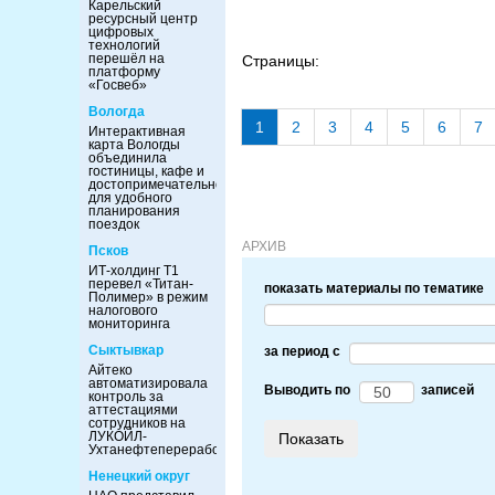
Карельский
ресурсный центр
цифровых
технологий
перешёл на
Страницы:
платформу
«Госвеб»
Вологда
1
2
3
4
5
6
7
Интерактивная
карта Вологды
объединила
гостиницы, кафе и
достопримечательности
для удобного
планирования
поездок
АРХИВ
Псков
ИТ-холдинг Т1
перевел «Титан-
показать материалы по тематике
Полимер» в режим
налогового
мониторинга
Сыктывкар
за период c
Айтеко
автоматизировала
Выводить по
записей
контроль за
аттестациями
сотрудников на
ЛУКОЙЛ-
Ухтанефтепереработка
Ненецкий округ