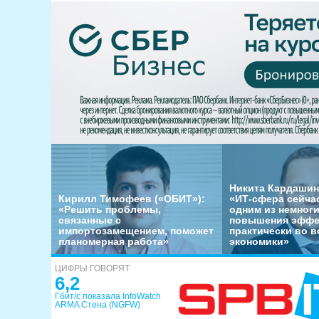
Никита Кардашин
Кирилл Тимофеев («ОБИТ»):
«ИТ-сфера сейча
«Решить проблемы,
одним из немног
связанные с
повышения эффе
импортозамещением, поможет
практически во в
планомерная работа»
экономики»
ЦИФРЫ ГОВОРЯТ
6,2
Гбит/с показала InfoWatch
ARMA Стена (NGFW)