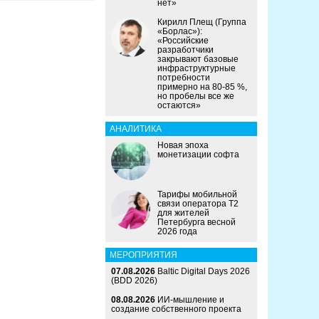
нет»
Кирилл Плещ (Группа
«Борлас»):
«Российские
разработчики
закрывают базовые
инфраструктурные
потребности
примерно на 80-85 %,
но пробелы все же
остаются»
АНАЛИТИКА
Новая эпоха
монетизации софта
Тарифы мобильной
связи оператора Т2
для жителей
Петербурга весной
2026 года
МЕРОПРИЯТИЯ
07.08.2026
Baltic Digital Days 2026
(BDD 2026)
08.08.2026
ИИ-мышление и
создание собственного проекта