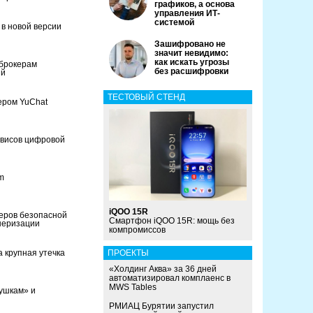
графиков, а основа
управления ИТ-
системой
 в новой версии
Зашифровано не
значит невидимо:
как искать угрозы
брокерам
без расшифровки
ий
ТЕСТОВЫЙ СТЕНД
жером YuChat
рвисов цифровой
m
iQOO 15R
еров безопасной
Смартфон iQOO 15R: мощь без
неризации
компромиссов
 крупная утечка
ПРОЕКТЫ
«Холдинг Аква» за 36 дней
автоматизировал комплаенс в
MWS Tables
ушкам» и
РМИАЦ Бурятии запустил