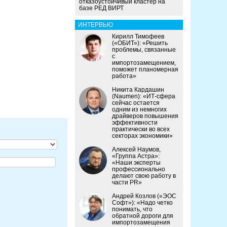
отказоустойчивый кластер на
базе РЕД ВИРТ
ИНТЕРВЬЮ
Кирилл Тимофеев
(«ОБИТ»): «Решить
проблемы, связанные
с
импортозамещением,
поможет планомерная
работа»
Никита Кардашин
(Naumen): «ИТ-сфера
сейчас остается
одним из немногих
драйверов повышения
эффективности
практически во всех
секторах экономики»
Алексей Наумов,
«Группа Астра»:
«Наши эксперты
профессионально
делают свою работу в
части PR»
Андрей Козлов («ЭОС
Софт»): «Надо четко
понимать, что
обратной дороги для
импортозамещения