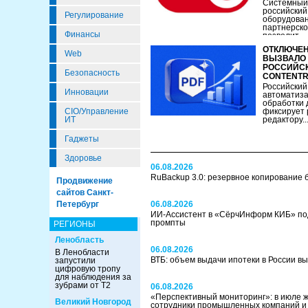
Системный 
российский
Регулирование
оборудован
партнерско
Финансы
позволит...
ОТКЛЮЧЕН
Web
ВЫЗВАЛО 
РОССИЙСК
Безопасность
CONTENTR
Российский
Инновации
автоматиза
обработки 
CIO/Управление
фиксирует 
ИТ
редактору..
Гаджеты
Здоровье
06.08.2026
RuBackup 3.0: резервное копирование 
Продвижение
сайтов Санкт-
Петербург
06.08.2026
ИИ-Ассистент в «СёрчИнформ КИБ» по
промпты
РЕГИОНЫ
Ленобласть
06.08.2026
В Ленобласти
ВТБ: объем выдачи ипотеки в России в
запустили
цифровую тропу
для наблюдения за
зубрами от Т2
06.08.2026
«Перспективный мониторинг»: в июле 
Великий Новгород
сотрудники промышленных компаний и