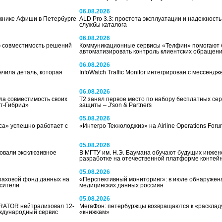
06.08.2026
книке Афиши в Петербурге
ALD Pro 3.3: простота эксплуатации и надежность
службы каталога
06.08.2026
ю совместимость решений
Коммуникационные сервисы «Телфин» помогают 
автоматизировать контроль клиентских обращен
06.08.2026
ачила деталь, которая
InfoWatch Traffic Monitor интегрирован с мессенд
06.08.2026
ла совместимость своих
Т2 занял первое место по набору бесплатных се
нт-Гибрид»
защиты – J'son & Partners
05.08.2026
са» успешно работает с
«Интегро Текнолоджиз» на Airline Operations Foru
05.08.2026
вали эксклюзивное
В МГТУ им. Н.Э. Баумана обучают будущих инжен
разработке на отечественной платформе контей
05.08.2026
раховой фонд данных на
«Перспективный мониторинг»: в июле обнаружена
сители
медицинских данных россиян
05.08.2026
URATOR нейтрализовал 12-
МегаФон: петербуржцы возвращаются к «расклад
ждународный сервис
«книжкам»